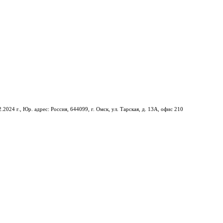
2.2024 г.,
Юр. адрес: Россия, 644099, г. Омск, ул. Тарская, д. 13А, офис 210