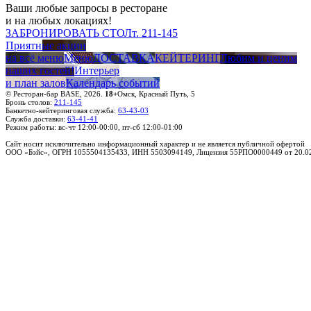
Ваши любые запросы в ресторане
и на любых локациях!
ЗАБРОНИРОВАТЬ СТОЛ
т. 211-145
Приятные акции
на всё меню
Меню
ДОСТАВКА
КЕЙТЕРИНГ
Любим и ценим
наших гостей!
Интерьер
и план залов
Календарь событий
© Ресторан-бар BASE, 2026.
18+
Омск, Красный Путь, 5
Бронь столов:
211-145
Банкетно-кейтеринговая служба:
63-43-03
Служба доставки:
63-41-41
Режим работы: вс-чт 12:00-00:00, пт-сб 12:00-01:00
Правовая информация
Сайт носит исключительно информационный характер и не является публичной офертой
ООО «Бэйс», ОГРН 1055504135433, ИНН 5503094149, Лицензия 55РПО0000449
от 20.0