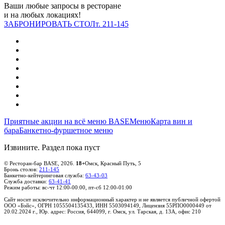
Ваши любые запросы в ресторане
и на любых локациях!
ЗАБРОНИРОВАТЬ СТОЛ
т. 211-145
Приятные акции на всё меню BASE
Меню
Карта вин и
бара
Банкетно-фуршетное меню
Извините. Раздел пока пуст
© Ресторан-бар BASE, 2026.
18+
Омск, Красный Путь, 5
Бронь столов:
211-145
Банкетно-кейтеринговая служба:
63-43-03
Служба доставки:
63-41-41
Режим работы: вс-чт 12:00-00:00, пт-сб 12:00-01:00
Правовая информация
Сайт носит исключительно информационный характер и не является публичной офертой
ООО «Бэйс», ОГРН 1055504135433, ИНН 5503094149, Лицензия 55РПО0000449
от
20.02.2024 г.,
Юр. адрес: Россия, 644099, г. Омск, ул. Тарская, д. 13А, офис 210