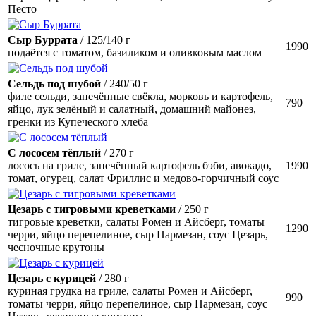
Песто
Сыр Буррата
/ 125/140 г
1990
подаётся с томатом, базиликом и оливковым маслом
Сельдь под шубой
/ 240/50 г
филе сельди, запечённые свёкла, морковь и картофель,
790
яйцо, лук зелёный и салатный, домашний майонез,
гренки из Купеческого хлеба
С лососем тёплый
/ 270 г
лосось на гриле, запечённый картофель бэби, авокадо,
1990
томат, огурец, салат Фриллис и медово-горчичный соус
Цезарь с тигровыми креветками
/ 250 г
тигровые креветки, салаты Ромен и Айсберг, томаты
1290
черри, яйцо перепелиное, сыр Пармезан, соус Цезарь,
чесночные крутоны
Цезарь с курицей
/ 280 г
куриная грудка на гриле, салаты Ромен и Айсберг,
990
томаты черри, яйцо перепелиное, сыр Пармезан, соус