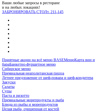
Ваши любые запросы в ресторане
и на любых локациях!
ЗАБРОНИРОВАТЬ СТОЛ
т. 211-145
Приятные акции на всё меню BASE
Меню
Карта вин и
бара
Банкетно-фуршетное меню
Сибирское меню
Премиальная неаполитанская пицца
Летнее предложение от шеф‑повара и шеф‑кондитера
Закуски
Салаты
Супы
Паста и ризотто
Премиальные морепродукты и рыба
Блюда из рыбы и морепродуктов
Целая рыба, очищенная от костей