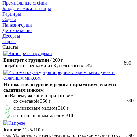
Премиальные стейки
Блюда из мяса и птицы
Гарниры
Соусы
Паназия/суши
Детское меню
Десерты
Торты
Салаты
Винегрет с груздями
/ 200 г
690
подаётся с гренками из Купеческого хлеба
Из томатов, огурцов и редиса с крымским луком и
салатным миксом
по Вашему желанию приготовим:
1390
- со сметаной 350 г
- с оливковым маслом 310 г
- с подсолнечным маслом 310 г
Капрезе
/ 125/110 г
сыр Моцарелла, томат, базилик, оливковое масло и соус
1390