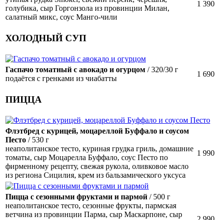
1 390
голубика, сыр Горгонзола из провинции Милан,
салатный микс, соус Манго-чили
ХОЛОДНЫЙ СУП
Гаспачо томатный с авокадо и огурцом
/ 320/30 г
1 690
подаётся с гренками из чиабатты
ПИЦЦА
Флэтбред с курицей, моцареллой Буффало и соусом
Песто
/ 530 г
неаполитанское тесто, куриная грудка гриль, домашние
1 990
томаты, сыр Моцарелла Буффало, соус Песто по
фирменному рецепту, свежая рукола, оливковое масло
из региона Сицилия, крем из бальзамического уксуса
Пицца с сезонными фруктами и пармой
/ 500 г
неаполитанское тесто, сезонные фрукты, пармская
ветчина из провинции Парма, сыр Маскарпоне, сыр
2 990