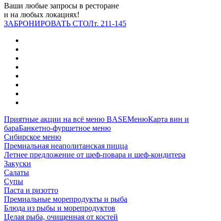
Ваши любые запросы в ресторане
и на любых локациях!
ЗАБРОНИРОВАТЬ СТОЛ
т. 211-145
Приятные акции на всё меню BASE
Меню
Карта вин и
бара
Банкетно-фуршетное меню
Сибирское меню
Премиальная неаполитанская пицца
Летнее предложение от шеф‑повара и шеф‑кондитера
Закуски
Салаты
Супы
Паста и ризотто
Премиальные морепродукты и рыба
Блюда из рыбы и морепродуктов
Целая рыба, очищенная от костей