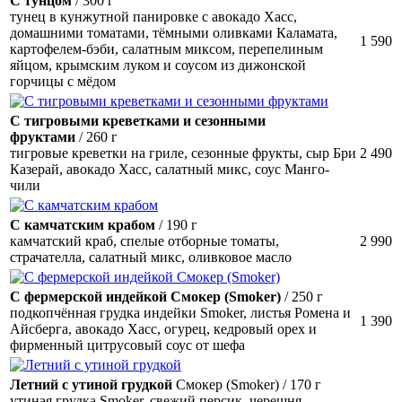
С тунцом
/ 300 г
тунец в кунжутной панировке с авокадо Хасс,
домашними томатами, тёмными оливками Каламата,
1 590
картофелем-бэби, салатным миксом, перепелиным
яйцом, крымским луком и соусом из дижонской
горчицы с мёдом
С тигровыми креветками и сезонными
фруктами
/ 260 г
тигровые креветки на гриле, сезонные фрукты, сыр Бри
2 490
Казерай, авокадо Хасс, салатный микс, соус Манго-
чили
С камчатским крабом
/ 190 г
камчатский краб, спелые отборные томаты,
2 990
страчателла, салатный микс, оливковое масло
С фермерской индейкой Смокер (Smoker)
/ 250 г
подкопчённая грудка индейки Smoker, листья Ромена и
1 390
Айсберга, авокадо Хасс, огурец, кедровый орех и
фирменный цитрусовый соус от шефа
Летний с утиной грудкой
Смокер (Smoker)
/ 170 г
утиная грудка Smoker, свежий персик, черешня,