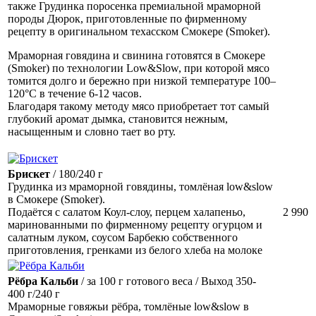
также Грудинка поросенка премиальной мраморной
породы Дюрок, приготовленные по фирменному
рецепту в оригинальном техасском Смокере (Smoker).
Мраморная говядина и свинина готовятся в Смокере
(Smoker) по технологии Low&Slow, при которой мясо
томится долго и бережно при низкой температуре 100–
120°C в течение 6-12 часов.
Благодаря такому методу мясо приобретает тот самый
глубокий аромат дымка, становится нежным,
насыщенным и словно тает во рту.
Брискет
/ 180/240 г
Грудинка из мраморной говядины, томлёная low&slow
в Смокере (Smoker).
Подаётся с салатом Коул-слоу, перцем халапеньо,
2 990
маринованными по фирменному рецепту огурцом и
салатным луком, соусом Барбекю собственного
приготовления, гренками из белого хлеба на молоке
Рёбра Кальби
/ за 100 г готового веса / Выход 350-
400 г/240 г
Мраморные говяжьи рёбра, томлёные low&slow в