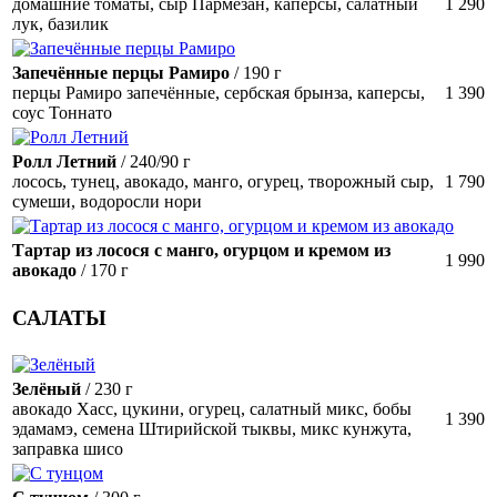
домашние томаты, сыр Пармезан, каперсы, салатный
1 290
лук, базилик
Запечённые перцы Рамиро
/ 190 г
перцы Рамиро запечённые, сербская брынза, каперсы,
1 390
соус Тоннато
Ролл Летний
/ 240/90 г
лосось, тунец, авокадо, манго, огурец, творожный сыр,
1 790
сумеши, водоросли нори
Тартар из лосося с манго, огурцом и кремом из
1 990
авокадо
/ 170 г
САЛАТЫ
Зелёный
/ 230 г
авокадо Хасс, цукини, огурец, салатный микс, бобы
1 390
эдамамэ, семена Штирийской тыквы, микс кунжута,
заправка шисо