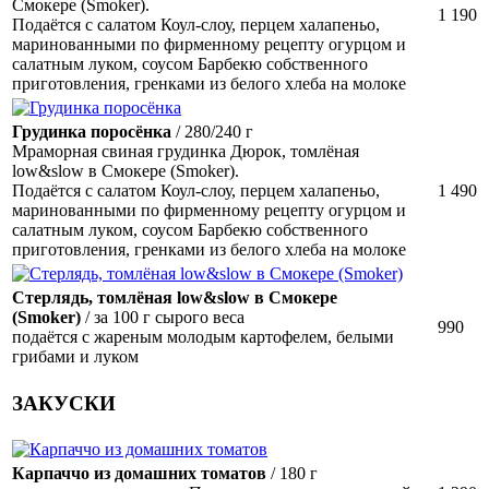
Смокере (Smoker).
1 190
Подаётся с салатом Коул-слоу, перцем халапеньо,
маринованными по фирменному рецепту огурцом и
салатным луком, соусом Барбекю собственного
приготовления, гренками из белого хлеба на молоке
Грудинка поросёнка
/ 280/240 г
Мраморная свиная грудинка Дюрок, томлёная
low&slow в Смокере (Smoker).
Подаётся с салатом Коул-слоу, перцем халапеньо,
1 490
маринованными по фирменному рецепту огурцом и
салатным луком, соусом Барбекю собственного
приготовления, гренками из белого хлеба на молоке
Стерлядь, томлёная low&slow в Смокере
(Smoker)
/ за 100 г сырого веса
990
подаётся с жареным молодым картофелем, белыми
грибами и луком
ЗАКУСКИ
Карпаччо из домашних томатов
/ 180 г