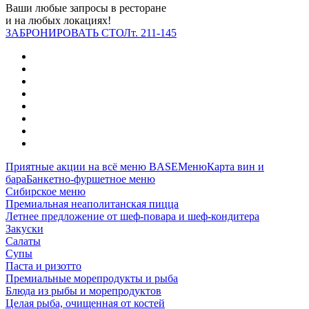
Ваши любые запросы в ресторане
и на любых локациях!
ЗАБРОНИРОВАТЬ СТОЛ
т. 211-145
Приятные акции на всё меню BASE
Меню
Карта вин и
бара
Банкетно-фуршетное меню
Сибирское меню
Премиальная неаполитанская пицца
Летнее предложение от шеф‑повара и шеф‑кондитера
Закуски
Салаты
Супы
Паста и ризотто
Премиальные морепродукты и рыба
Блюда из рыбы и морепродуктов
Целая рыба, очищенная от костей